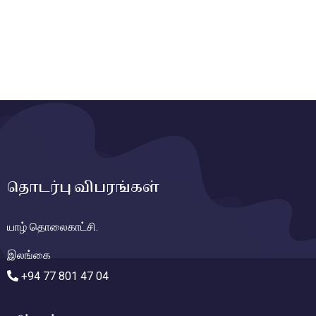
தொடர்பு விபரங்கள்
யாழ் தொலைகாட்சி.
இலங்கை
+94 77 801 47 04