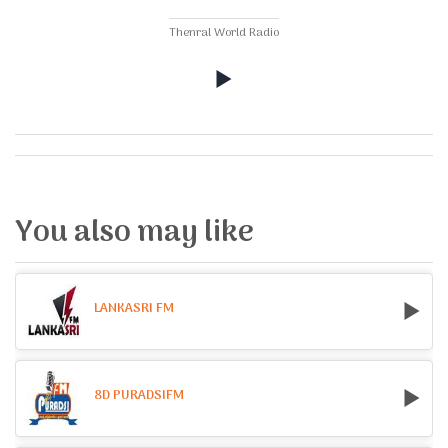
Thenral World Radio
You also may like
LANKASRI FM
8D PURADSIFM