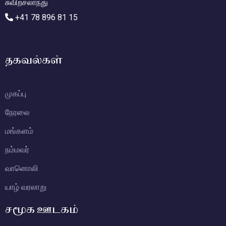
சுவிற்சலாந்து
+41 78 896 81 15
தகவல்கள்
முகப்பு
நேரலை
மங்களம்
நம்மவர்
வானொலி
யாழ் வரலாறு
சமூக ஊடகம்