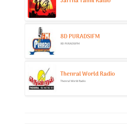
Jaffna Tamil Radio
8D PURADSIFM
8D PURADSIFM
Thenral World Radio
Thenral World Radio