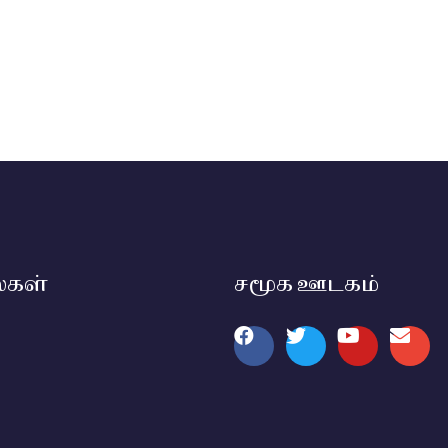
்கள்
சமூக ஊடகம்