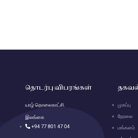
தொடர்பு விபரங்கள்
தகவல
யாழ் தொலைகாட்சி.
முகப்பு
நேரலை
இலங்கை
+94 77 801 47 04
மங்களம்