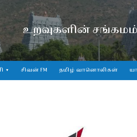
உறவுகளின் சங்கமம
ி
சிவன் FM
தமிழ் வானொலிகள்
யா